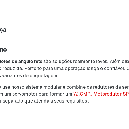
nça
eno
Lubrificantes
tores de ângulo reto
são soluções realmente leves. Além dis
o reduzida. Perfeito para uma operação longa e confiável
s variantes de etiquetagem.
 use nosso sistema modular e combine os redutores da s
m um servomotor para formar um
W..CMP.. Motoredutor S
separado que atenda a seus requisitos .