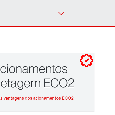
Formulário de contato
Localizações mundiais
Seleção de acionamento
Acionamentos
quetagem ECO2
Proteção da superfície e contra corrosão
 as vantagens dos acionamentos ECO2