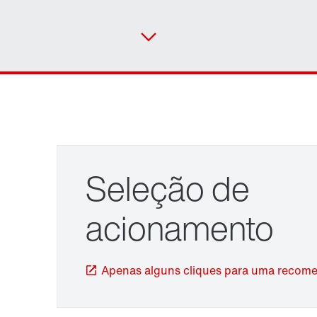
Seleção de
acionamento
Sistema de montagem TorqLOC® com eixo
Apenas alguns cliques para uma recom
oco