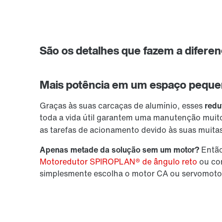
São os detalhes que fazem a difere
Mais potência em um espaço pequ
Garantia estendida
Graças às suas carcaças de alumínio, esses
redu
toda a vida útil garantem uma manutenção muit
as tarefas de acionamento devido às suas muita
Apenas metade da solução sem um motor?
Então
Motoredutor SPIROPLAN® de ângulo reto
ou co
simplesmente escolha o motor CA ou servomotor 