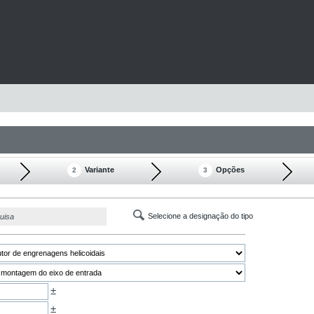
Variante
Opções
2
3
Selecione a designação do tipo
uisa
±
±