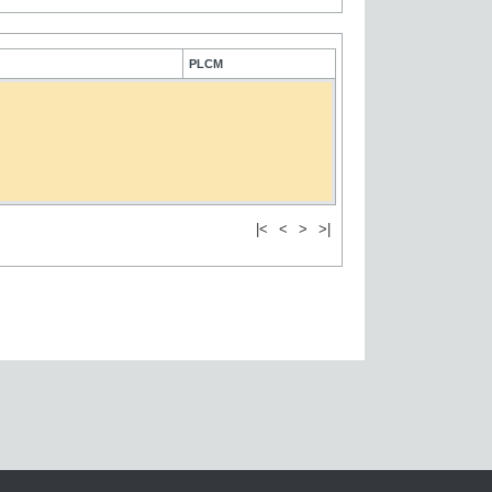
PLCM
|<
<
>
>|