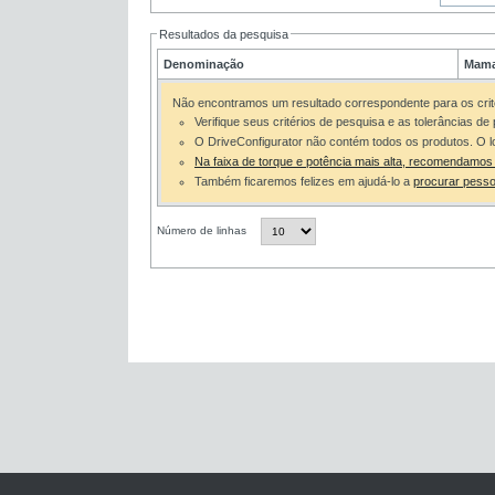
Resultados da pesquisa
Denominação
Mama
Não encontramos um resultado correspondente para os crit
Verifique seus critérios de pesquisa e as tolerâncias d
O DriveConfigurator não contém todos os produtos. O l
Na faixa de torque e potência mais alta, recomendamos
Também ficaremos felizes em ajudá-lo a
procurar pess
Número de linhas