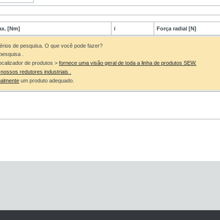
x. [Nm]
i
Força radial [N]
érios de pesquisa. O que você pode fazer?
e pesquisa
.
ocalizador de produtos >
fornece uma visão geral de toda a linha de produtos SEW.
 nossos redutores industriais
.
oalmente
um produto adequado.