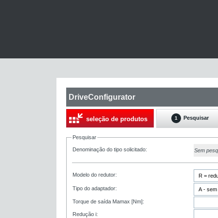
DriveConfigurator
Pesquisar
seleção de produtos
1
Pesquisar
Denominação do tipo solicitado:
Sem pesq
Modelo do redutor:
Tipo do adaptador:
Torque de saída Mamax [Nm]:
Redução i: