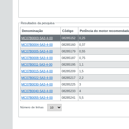
Resultados da pesquisa
Denominação
Código
Potência do motor recomendada
MC07B0003-5A3-4-00
08285152
0,25
MC07B0004-5A3-4-00
08285160
0,37
MC07B0005-5A3-4-00
08285179
0,55
MC07B0008-5A3-4-00
08285187
0,75
MC07B0011-5A3-4-00
08285195
1,1
MC07B0015-5A3-4-00
08285209
1,5
MC07B0022-5A3-4-00
08285217
2,2
MC07B0030-5A3-4-00
08285225
3
MC07B0040-5A3-4-00
08285233
4
MC07B0055-5A3-4-00
08285241
5,5
Número de linhas