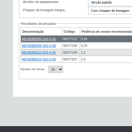
Versões do equipamento:
Chopper de frenagem integra.:
Resultados da pesquisa
Denominação
Código
Potência do motor recomendada
MDX60B0005-5A3-4-00
08277222
0,55
MDX60B0008-5A3-4-00
08277230
0,75
MDX60B0011-5A3-4-00
08277249
1,1
MDX60B0014-5A3-4-00
08277257
1,5
Número de linhas