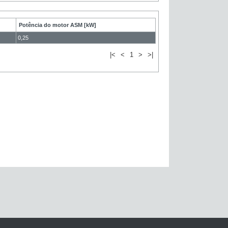
Potência do motor ASM [kW]
0,25
|<
<
1
>
>|