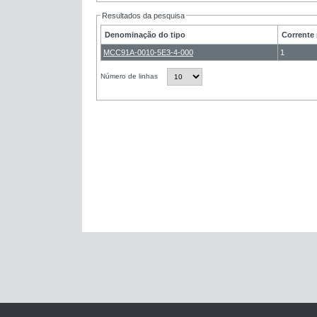
Resultados da pesquisa
Denominação do tipo
Corrente 
MCC91A-0010-5E3-4-000
1
Número de linhas